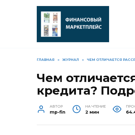
Перейти
к
содержанию
ГЛАВНАЯ
»
ЖУРНАЛ
»
ЧЕМ ОТЛИЧАЕТСЯ РАСС
Чем отличается
кредита? Подр
АВТОР
НА ЧТЕНИЕ
ПРО
mp-fin
2 мин
64.